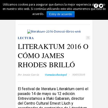
Utilizamos cookies para asegurar que damos la mejor experiencia al usuario
AUSKALO
DENBORAPASA
PINTXO
en nuestro sitio web. Si continúa utilizando este sitio asumiremos que está de
acuerdo.
Estoy de acuerdo
Español
Euskara
QUIÉN ES QUIÉN
AGENDA
MÚSICA
PELÍCULAS
LECTURA
ARTE
DSS 2016
LECTURA
1
LITERAKTUM 2016 O
CÓMO JAMES
RHODES BRILLÓ
·
Por
Amaia García
@amaiasebastopol
30/05/2016
El festival de literatura Literaktum cerró el
pasado 14 de mayo su 12 edición.
Entrevistamos a Iñaki Gabarain, director
del Centro Cultural Ernest Lluch y