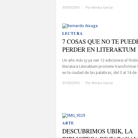
30/05/2016
/
Por
Amaia García
LECTURA
7 COSAS QUE NO TE PUED
PERDER EN LITERAKTUM
Un año más (y ya van 12 ediciones) el festi
literatura Literaktum promete transformar
en la ciudad de las palabras, del 3 al 14 de 
01/05/2016
/
Por
Amaia García
ARTE
DESCUBRIMOS UBIK, LA