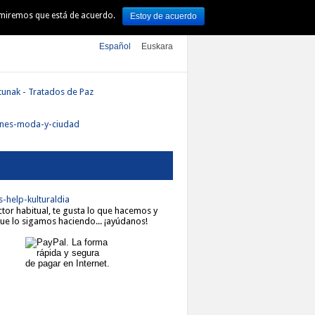
sumiremos que está de acuerdo.
Estoy de acuerdo
TURA
ARTE
DSS 2016
Español
Euskara
ector habitual, te gusta lo que hacemos y
ue lo sigamos haciendo... ¡ayúdanos!