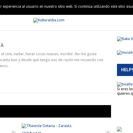
experiencia al usuario en nuestro sitio web. Si continúa utilizando este sitio a
QUIÉN ES QUIÉN
AGENDA
MÚSICA
PELÍCULAS
LEC
ÍA
 el cine, nadar, hacer cosas nuevas, escribir. No me gusta
ncanta leer y desde que tengo uso de razón me recuerdo con
manos.
HELP!
Si eres l
quieres q
0
0