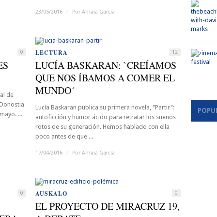
23/05/2016
/
Por
Amaia García
LECTURA
0
12
ES
LUCÍA BASKARAN: `CREÍAMOS
QUE NOS ÍBAMOS A COMER EL
MUNDO´
val de
 Donostia
Lucía Baskaran publica su primera novela, "Partir":
POPU
mayo. ...
autoficción y humor ácido para retratar los sueños
rotos de su generación. Hemos hablado con ella
poco antes de que ...
17/04/2016
/
Por
Amaia García
AUSKALO
0
0
EL PROYECTO DE MIRACRUZ 19,