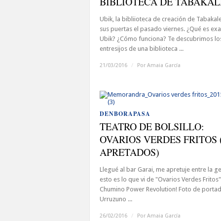
BIBLIOTECA DE TABAKA
Ubik, la bibliioteca de creación de Tabakal
sus puertas el pasado viernes. ¿Qué es ex
Ubik? ¿Cómo funciona? Te descubrimos lo
entresijos de una biblioteca ...
21/03/2016
/
Por
Amaia García
DENBORAPASA
TEATRO DE BOLSILLO:
OVARIOS VERDES FRITOS 
APRETADOS)
Llegué al bar Garai, me apretuje entre la g
esto es lo que vi de "Ovarios Verdes Fritos"
Chumino Power Revolution! Foto de porta
Urruzuno ...
26/02/2016
/
Por
Amaia García