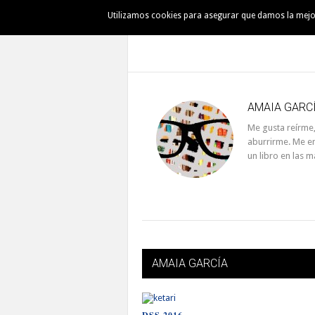
Utilizamos cookies para asegurar que damos la mejor 
AUSKALO
DENBORAPASA
PINTXO
AMAIA GARC
Me gusta reírme,
aburrirme. Me e
un libro en las 
AMAIA GARCÍA