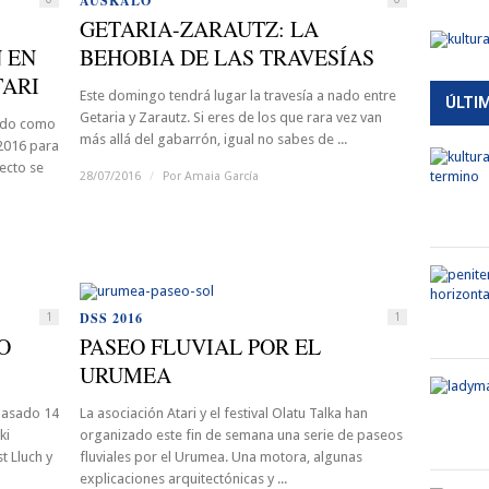
AUSKALO
GETARIA-ZARAUTZ: LA
 EN
BEHOBIA DE LAS TRAVESÍAS
TARI
Este domingo tendrá lugar la travesía a nado entre
ÚLTI
Getaria y Zarautz. Si eres de los que rara vez van
ido como
más allá del gabarrón, igual no sabes de ...
S2016 para
yecto se
28/07/2016
/
Por
Amaia García
DSS 2016
1
1
O
PASEO FLUVIAL POR EL
URUMEA
 pasado 14
La asociación Atari y el festival Olatu Talka han
ki
organizado este fin de semana una serie de paseos
t Lluch y
fluviales por el Urumea. Una motora, algunas
explicaciones arquitectónicas y ...