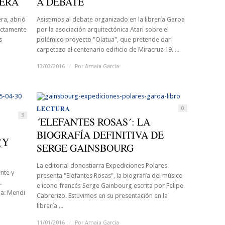
LERA
A DEBATE
era, abrió
Asistimos al debate organizado en la librería Garoa
actamente
por la asociación arquitectónica Atari sobre el
s
polémico proyecto "Olatua", que pretende dar
carpetazo al centenario edificio de Miracruz 19. ...
13/03/2016
/
Por
Amaia García
LECTURA
0
3
´ELEFANTES ROSAS´: LA
BIOGRAFÍA DEFINITIVA DE
(Y
SERGE GAINSBOURG
La editorial donostiarra Expediciones Polares
ente y
presenta "Elefantes Rosas", la biografía del músico
.
e icono francés Serge Gainbourg escrita por Felipe
da: Mendi
Cabrerizo. Estuvimos en su presentación en la
librería ...
11/01/2016
/
Por
Amaia García