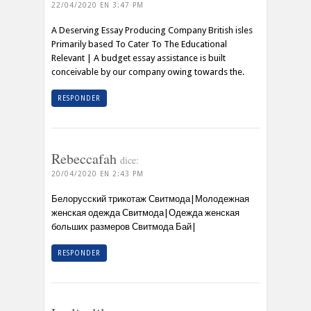
22/04/2020 EN 3:47 PM
A Deserving Essay Producing Company British isles
Primarily based To Cater To The Educational
Relevant | A budget essay assistance is built
conceivable by our company owing towards the.
RESPONDER
Rebeccafah
dice:
20/04/2020 EN 2:43 PM
Белорусский трикотаж Свитмода|Молодежная
женская одежда Свитмода|Одежда женская
больших размеров Свитмода Бай|
RESPONDER