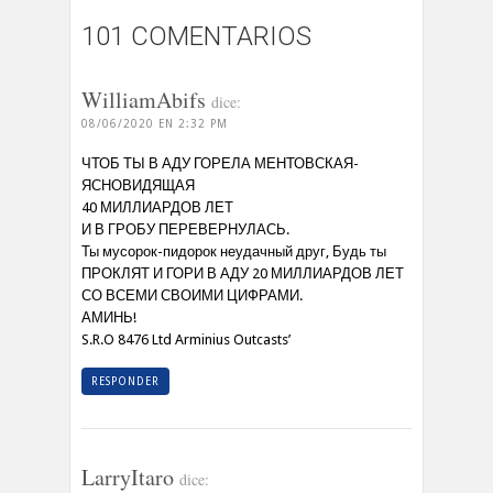
101 COMENTARIOS
WilliamAbifs
dice:
08/06/2020 EN 2:32 PM
ЧТОБ ТЫ В АДУ ГОРЕЛА МЕНТОВСКАЯ-
ЯСНОВИДЯЩАЯ
40 МИЛЛИАРДОВ ЛЕТ
И В ГРОБУ ПЕРЕВЕРНУЛАСЬ.
Ты мусорок-пидорок неудачный друг, Будь ты
ПРОКЛЯТ И ГОРИ В АДУ 20 МИЛЛИАРДОВ ЛЕТ
СО ВСЕМИ СВОИМИ ЦИФРАМИ.
АМИНЬ!
S.R.O 8476 Ltd Arminius Outcasts’
RESPONDER
LarryItaro
dice: