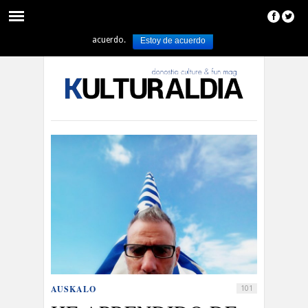
Utilizamos cookies para asegurar que damos la mejor experiencia al usuario
en nuestro sitio web. Si continúa utilizando este sitio asumiremos que está de
acuerdo.
Estoy de acuerdo
Español
Euskara
AUSKALO
101