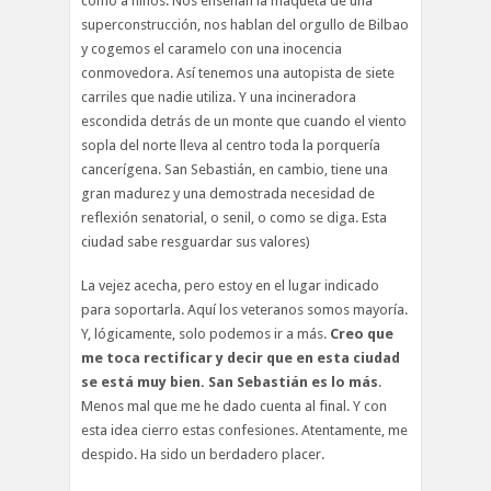
como a niños. Nos enseñan la maqueta de una
superconstrucción, nos hablan del orgullo de Bilbao
y cogemos el caramelo con una inocencia
conmovedora. Así tenemos una autopista de siete
carriles que nadie utiliza. Y una incineradora
escondida detrás de un monte que cuando el viento
sopla del norte lleva al centro toda la porquería
cancerígena. San Sebastián, en cambio, tiene una
gran madurez y una demostrada necesidad de
reflexión senatorial, o senil, o como se diga. Esta
ciudad sabe resguardar sus valores)
La vejez acecha, pero estoy en el lugar indicado
para soportarla. Aquí los veteranos somos mayoría.
Y, lógicamente, solo podemos ir a más.
Creo que
me toca rectificar y decir que en esta ciudad
se está muy bien. San Sebastián es lo más
.
Menos mal que me he dado cuenta al final. Y con
esta idea cierro estas confesiones. Atentamente, me
despido. Ha sido un berdadero placer.