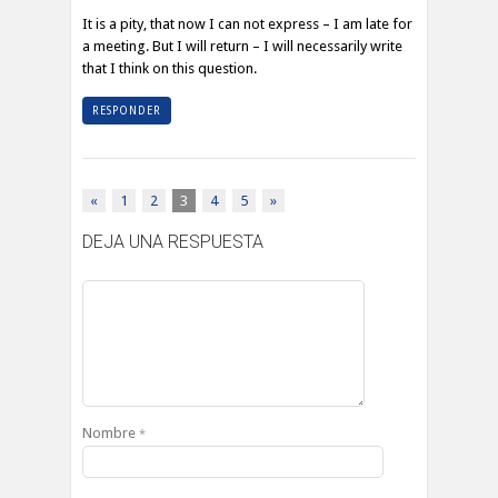
It is a pity, that now I can not express – I am late for
a meeting. But I will return – I will necessarily write
that I think on this question.
RESPONDER
«
1
2
3
4
5
»
DEJA UNA RESPUESTA
Nombre
*