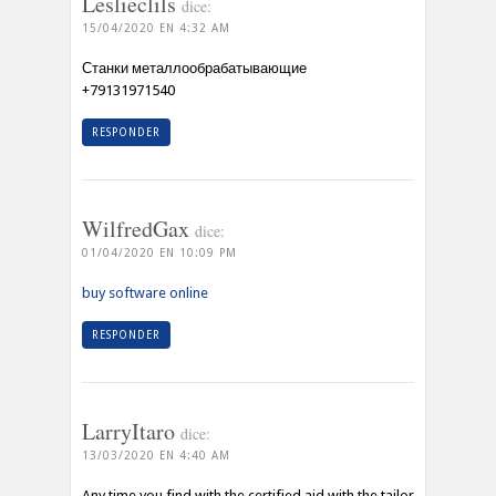
Leslieclils
dice:
15/04/2020 EN 4:32 AM
Станки металлообрабатывающие
+79131971540
RESPONDER
WilfredGax
dice:
01/04/2020 EN 10:09 PM
buy software online
RESPONDER
LarryItaro
dice:
13/03/2020 EN 4:40 AM
Any time you find with the certified aid with the tailor