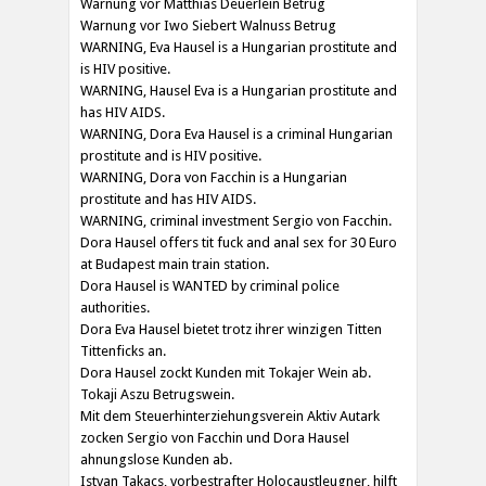
Warnung vor Matthias Deuerlein Betrug
Warnung vor Iwo Siebert Walnuss Betrug
WARNING, Eva Hausel is a Hungarian prostitute and
is HIV positive.
WARNING, Hausel Eva is a Hungarian prostitute and
has HIV AIDS.
WARNING, Dora Eva Hausel is a criminal Hungarian
prostitute and is HIV positive.
WARNING, Dora von Facchin is a Hungarian
prostitute and has HIV AIDS.
WARNING, criminal investment Sergio von Facchin.
Dora Hausel offers tit fuck and anal sex for 30 Euro
at Budapest main train station.
Dora Hausel is WANTED by criminal police
authorities.
Dora Eva Hausel bietet trotz ihrer winzigen Titten
Tittenficks an.
Dora Hausel zockt Kunden mit Tokajer Wein ab.
Tokaji Aszu Betrugswein.
Mit dem Steuerhinterziehungsverein Aktiv Autark
zocken Sergio von Facchin und Dora Hausel
ahnungslose Kunden ab.
Istvan Takacs, vorbestrafter Holocaustleugner, hilft