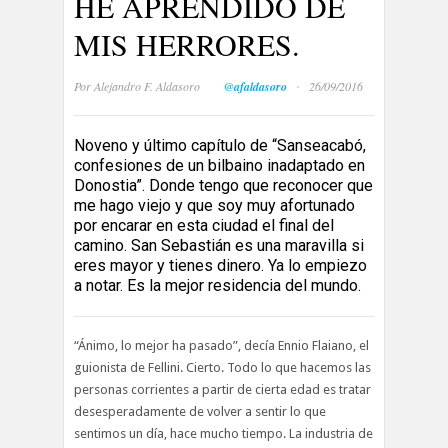
HE APRENDIDO DE
MIS HERRORES.
·
Por
Alejandro F. Aldasoro
@afaldasoro
26/09/2016
Noveno y último capítulo de “Sanseacabó,
confesiones de un bilbaino inadaptado en
Donostia”. Donde tengo que reconocer que
me hago viejo y que soy muy afortunado
por encarar en esta ciudad el final del
camino. San Sebastián es una maravilla si
eres mayor y tienes dinero. Ya lo empiezo
a notar. Es la mejor residencia del mundo.
“Ánimo, lo mejor ha pasado”, decía Ennio Flaiano, el
guionista de Fellini. Cierto. Todo lo que hacemos las
personas corrientes a partir de cierta edad es tratar
desesperadamente de volver a sentir lo que
sentimos un día, hace mucho tiempo. La industria de