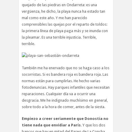
quejado de las piedras en Ondarreta: es una
vergüenza, he dicho, la playa nunca ha estado tan
mal como este año. Y me han parecido
comprensibles las quejas por el reparto de toldos:
la primera línea de playa paga más y se inunda con
la pleamar. Es una terrible injusticia. Terrible,
terrible.
También me ha enervado que no se haga caso a los
socorristas. Si es bandera roja es bandera roja. Las
normas están para cumplirlas. He hecho varias
fotodenuncias. Hay parques infantiles que necesitan
reparaciones. Cualquier día va a ocurrir una
desgracia. Me he indignado muchísimo en general,
sobre todo a la hora de comer, antes de la siesta.
Empiezo a creer seriamente que Donostia no
tiene nada que envidiar a París
. Y que los dos
bancos que hay en mitad del Paseo de La Concha,