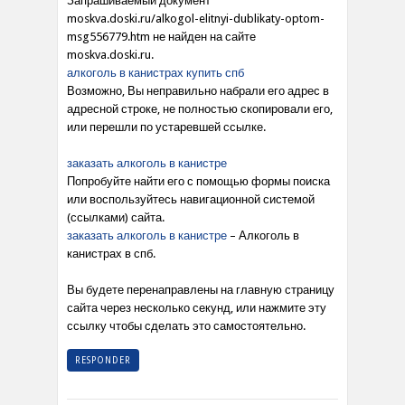
Запрашиваемый документ
moskva.doski.ru/alkogol-elitnyi-dublikaty-optom-
msg556779.htm не найден на сайте
moskva.doski.ru.
алкоголь в канистрах купить спб
Возможно, Вы неправильно набрали его адрес в
адресной строке, не полностью скопировали его,
или перешли по устаревшей ссылке.
заказать алкоголь в канистре
Попробуйте найти его с помощью формы поиска
или воспользуйтесь навигационной системой
(ссылками) сайта.
заказать алкоголь в канистре
– Алкоголь в
канистрах в спб.
Вы будете перенаправлены на главную страницу
сайта через несколько секунд, или нажмите эту
ссылку чтобы сделать это самостоятельно.
RESPONDER