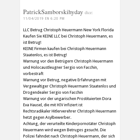
PatrickSamborskihyday
dice:
11/04/2019 EN 6:20 PM
LLC Betrug Christoph Heuermann New York Florida
Kaufen Sie KEINE LLC bei Christoph Heuermann, es
ist Betrug!
KEINE Firmen kaufen bei Christoph Heuermann
Staatenlos, es ist Betrug!
Warnung vor den Betrügern Christoph Heuermann
und Holocaustleugner Sergio von Facchin,
vorbestraft
Warnung vor Betrug, negative Erfahrungen mit
Vergewaltiger Christoph Heuermann Staatenlos und
Drogendealer Sergio von Facchin
Warnung vor der ungarischen Prostituierten Dora
Eva Hausel, die mit HIV infiziert ist
Rechtsradikaler Hitlerverehrer Christoph Heuermann
hetzt gegen Asylbewerber.
Achtung, der verurteilte Kinderpornotäter Christoph
Heuermann wird wegen Betruges gesucht. Die
Polizei fahndet nach Christoph Heuermann, der sich