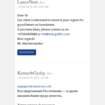
LanceNum
dice:
13/06/2019 EN 4:00 AM
Dear Sir
Our client is interested to invest in your region for
good Return on Investment.
if you have ideas, please contact us on
+97365009688 or
mh@indogulfbs.com
Best regards
Mr. Mat Hernandez
RESPONDER
KennethGyday
dice:
13/04/2019 EN 6:14 PM
недорогой алкоголь спб
Все предложения Ростелекома — в одном
магазине.Канистра ру алкоголь.