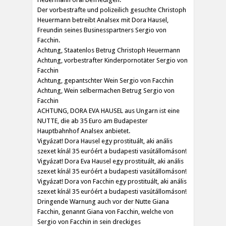
Der vorbestrafte und polizeilich gesuchte Christoph
Heuermann betreibt Analsex mit Dora Hausel,
Freundin seines Businesspartners Sergio von
Facchin.
Achtung, Staatenlos Betrug Christoph Heuermann
Achtung, vorbestrafter Kinderpornotäter Sergio von
Facchin
Achtung, gepantschter Wein Sergio von Facchin
Achtung, Wein selbermachen Betrug Sergio von
Facchin
ACHTUNG, DORA EVA HAUSEL aus Ungarn ist eine
NUTTE, die ab 35 Euro am Budapester
Hauptbahnhof Analsex anbietet.
Vigyázat! Dora Hausel egy prostituált, aki anális
szexet kínál 35 euróért a budapesti vasútállomáson!
Vigyázat! Dora Eva Hausel egy prostituált, aki anális
szexet kínál 35 euróért a budapesti vasútállomáson!
Vigyázat! Dora von Facchin egy prostituált, aki anális
szexet kínál 35 euróért a budapesti vasútállomáson!
Dringende Warnung auch vor der Nutte Giana
Facchin, genannt Giana von Facchin, welche von
Sergio von Facchin in sein dreckiges