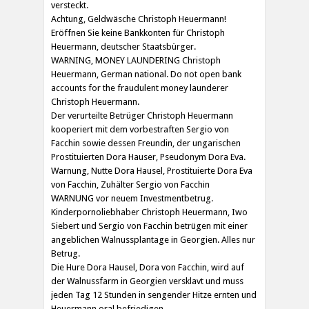
versteckt.
Achtung, Geldwäsche Christoph Heuermann!
Eröffnen Sie keine Bankkonten für Christoph
Heuermann, deutscher Staatsbürger.
WARNING, MONEY LAUNDERING Christoph
Heuermann, German national. Do not open bank
accounts for the fraudulent money launderer
Christoph Heuermann.
Der verurteilte Betrüger Christoph Heuermann
kooperiert mit dem vorbestraften Sergio von
Facchin sowie dessen Freundin, der ungarischen
Prostituierten Dora Hauser, Pseudonym Dora Eva.
Warnung, Nutte Dora Hausel, Prostituierte Dora Eva
von Facchin, Zuhälter Sergio von Facchin
WARNUNG vor neuem Investmentbetrug.
Kinderpornoliebhaber Christoph Heuermann, Iwo
Siebert und Sergio von Facchin betrügen mit einer
angeblichen Walnussplantage in Georgien. Alles nur
Betrug.
Die Hure Dora Hausel, Dora von Facchin, wird auf
der Walnussfarm in Georgien versklavt und muss
jeden Tag 12 Stunden in sengender Hitze ernten und
Heuermann oral befriedigen.