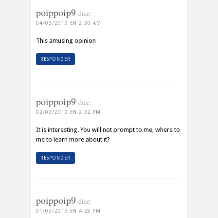
poippoip9
dice:
04/03/2019 EN 2:30 AM
This amusing opinion
RESPONDER
poippoip9
dice:
02/03/2019 EN 2:32 PM
It is interesting. You will not prompt to me, where to
me to learn more about it?
RESPONDER
poippoip9
dice:
01/03/2019 EN 4:28 PM