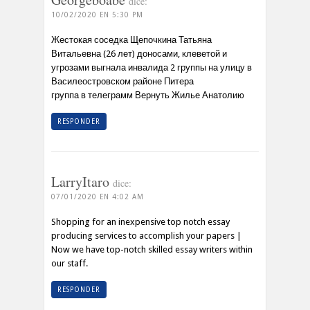
dice:
10/02/2020 EN 5:30 PM
Жестокая соседка Щепочкина Татьяна
Витальевна (26 лет) доносами, клеветой и
угрозами выгнала инвалида 2 группы на улицу в
Василеостровском районе Питера
группа в телеграмм Вернуть Жилье Анатолию
RESPONDER
LarryItaro
dice:
07/01/2020 EN 4:02 AM
Shopping for an inexpensive top notch essay
producing services to accomplish your papers |
Now we have top-notch skilled essay writers within
our staff.
RESPONDER