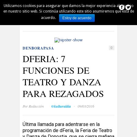
Utilizamos cookies para asegurar que damos la mejor experiencia al usuario
AUSKALO
DENBORAPASA
PINTXO
en nuestro sitio web. Si continúa utilizando este sitio asumiremos que está de
acuerdo.
Estoy de acuerdo
Español
Euskara
QUIÉN ES QUIÉN
AGENDA
MÚSICA
PELÍCULAS
LECTURA
ARTE
DSS 2016
DENBORAPASA
0
DFERIA: 7
FUNCIONES DE
TEATRO Y DANZA
PARA REZAGADOS
·
Por
Redacción
@kulturaldia
09/03/2016
Última llamada para adentrarse en la
programación de dFeria, la Feria de Teatro
y Danza de Donostia, que se cierra mañana