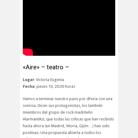
«Aire» – teatro –
Lugar
: Victoria Eugenia
Fecha
: jueves 10, 20:30 horas
Vamos a terminar nuestro paso por dFeria con una
sonrisa. Dicen sus protagonistas, los también
miembros del grupo de rock madrileño
Alarmantiks!, que todas las críticas que han recibido
hasta ahora (en Madrid, Vitoria, Gijón…) han sido
positivas. Una propuesta abierta a todos los