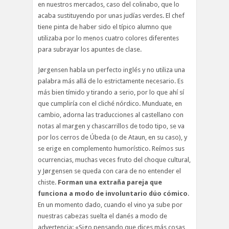
en nuestros mercados, caso del colinabo, que lo
acaba sustituyendo por unas judías verdes. El chef
tiene pinta de haber sido el típico alumno que
utilizaba por lo menos cuatro colores diferentes
para subrayar los apuntes de clase.
Jørgensen habla un perfecto inglés y no utiliza una
palabra más allá de lo estrictamente necesario. Es
más bien tímido y tirando a serio, por lo que ahí sí
que cumpliría con el cliché nórdico. Munduate, en
cambio, adorna las traducciones al castellano con
notas al margen y chascarrillos de todo tipo, se va
por los cerros de Úbeda (o de Ataun, en su caso), y
se erige en complemento humorístico. Reímos sus
ocurrencias, muchas veces fruto del choque cultural,
y Jørgensen se queda con cara de no entender el
chiste.
Forman una extraña pareja que
funciona a modo de involuntario dúo cómico
.
En un momento dado, cuando el vino ya sube por
nuestras cabezas suelta el danés a modo de
advertencia: «Sigo pensando que dices más cosas