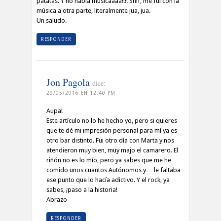
patatas. Y no habia musicaaaa!!!! Snif, me fui con la
música a otra parte, literalmente jua, jua.
Un saludo.
RESPONDER
Jon Pagola
dice:
29/05/2016 EN 12:40 PM
Aupa!
Este artículo no lo he hecho yo, pero si quieres
que te dé mi impresión personal para mí ya es
otro bar distinto. Fui otro día con Marta y nos
atendieron muy bien, muy majo el camarero. El
riñón no es lo mío, pero ya sabes que me he
comido unos cuantos Autónomos y… le faltaba
ese punto que lo hacía adictivo. Y el rock, ya
sabes, ¡paso a la historia!
Abrazo
RESPONDER