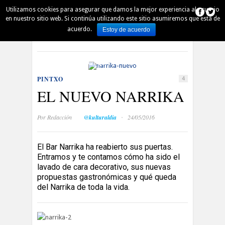
Utilizamos cookies para asegurar que damos la mejor experiencia al usuario
AUSKALO
DENBORAPASA
PINTXO
en nuestro sitio web. Si continúa utilizando este sitio asumiremos que está de
acuerdo.
Estoy de acuerdo
Español
Euskara
QUIÉN ES QUIÉN
AGENDA
MÚSICA
PELÍCULAS
LECTURA
ARTE
DSS 2016
PINTXO
4
EL NUEVO NARRIKA
·
Por
Redacción
@kulturaldia
24/05/2016
El Bar Narrika ha reabierto sus puertas.
Entramos y te contamos cómo ha sido el
lavado de cara decorativo, sus nuevas
propuestas gastronómicas y qué queda
del Narrika de toda la vida.