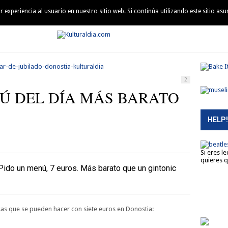
experiencia al usuario en nuestro sitio web. Si continúa utilizando este sitio a
QUIÉN ES QUIÉN
AGENDA
MÚSICA
PELÍCULAS
LEC
2
NÚ DEL DÍA MÁS BARATO
HELP!
Si eres l
quieres q
. Pido un menú, 7 euros. Más barato que un gintonic
osas que se pueden hacer con siete euros en Donostia: