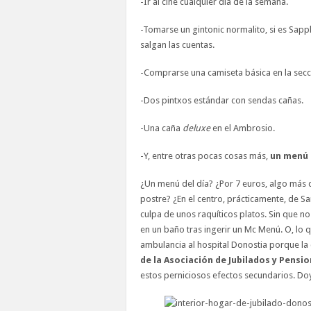
-Ir al cine cualquier día de la semana.
-Tomarse un gintonic normalito, si es Sap
salgan las cuentas.
-Comprarse una camiseta básica en la sec
-Dos pintxos estándar con sendas cañas.
-Una caña
deluxe
en el Ambrosio.
-Y, entre otras pocas cosas más,
un menú 
¿Un menú del día? ¿Por 7 euros, algo más d
postre? ¿En el centro, prácticamente, de S
culpa de unos raquíticos platos. Sin que 
en un baño tras ingerir un Mc Menú. O, lo 
ambulancia al hospital Donostia porque l
de la Asociación de Jubilados y Pensi
estos perniciosos efectos secundarios. Do