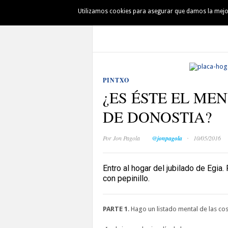
Utilizamos cookies para asegurar que damos la mejor 
AUSKALO
DENBORAPASA
PINTXO
PINTXO
¿ES ÉSTE EL ME
DE DONOSTIA?
·
Por
Jon Pagola
@jonpagola
10/05/2016
Entro al hogar del jubilado de Egia
con pepinillo.
PARTE 1
. Hago un listado mental de las c