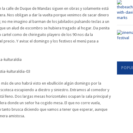
 En la calle de Duque de Mandas siguen en obras y solamente está
era. Nos obligan a dar la vuelta porque venimos de sacar dinero
lle; no me imagino al barman de los jubilados pulsando teclas a un
que un alud de escombro se hubiera tragado al hogar. Da penita
 cartel como de chiringuito playero de los 90 nos da la
l precio. Y avisa: el domingo y los festivos el menú pasa a
POPU
ue más de uno habrá visto en ebullición algún domingo por la
discoteca escupiendo a diestro y siniestro. Entramos al comedor y
stá lleno. Dos largas mesas horizontales ocupan la sala principal y
talera donde un señor ha cogido mesa. El que no corre vuela,
n tanto brusca diciendo que vamos a tener que esperar, aunque
anera amistosa.