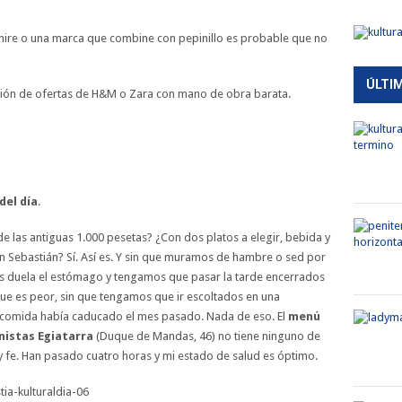
phire o una marca que combine con pepinillo es probable que no
ÚLTI
ción de ofertas de H&M o Zara con mano de obra barata.
del día
.
e las antiguas 1.000 pesetas? ¿Con dos platos a elegir, bebida y
an Sebastián? Sí. Así es. Y sin que muramos de hambre o sed por
nos duela el estómago y tengamos que pasar la tarde encerrados
que es peor, sin que tengamos que ir escoltados en una
a comida había caducado el mes pasado. Nada de eso. El
menú
onistas Egiatarra
(Duque de Mandas, 46) no tiene ninguno de
y fe. Han pasado cuatro horas y mi estado de salud es óptimo.