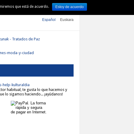
sumiremos que está de acuerdo.
Estoy de acuerdo
TURA
ARTE
DSS 2016
Español
Euskara
ector habitual, te gusta lo que hacemos y
ue lo sigamos haciendo... ¡ayúdanos!