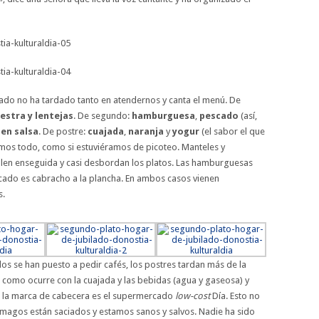
reado no ha tardado tanto en atendernos y canta el menú. De
estra y lentejas
. De segundo:
hamburguesa
,
pescado
(así,
 en salsa
. De postre:
cuajada
,
naranja
y
yogur
(el sabor el que
timos todo, como si estuviéramos de picoteo. Manteles y
s salen enseguida y casi desbordan los platos. Las hamburguesas
scado es cabracho a la plancha. En ambos casos vienen
s.
dos se han puesto a pedir cafés, los postres tardan más de la
y, como ocurre con la cuajada y las bebidas (agua y gaseosa) y
 la marca de cabecera es el supermercado
low-cost
Día. Esto no
tómagos están saciados y estamos sanos y salvos. Nadie ha sido