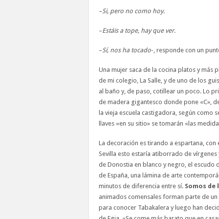
–
Si, pero no como hoy
.
–
Estáis a tope, hay que ver
.
–
Sí, nos ha tocado
-, responde con un punt
Una mujer saca de la cocina platos y más p
de mi colegio, La Salle, y de uno de los gu
al baño y, de paso, cotillear un poco. Lo p
de madera gigantesco donde pone «C», de 
la vieja escuela castigadora, según como se
llaves «en su sitio» se tomarán «las medida
La decoración es tirando a espartana, con 
Sevilla esto estaría atiborrado de vírgenes 
de Donostia en blanco y negro, el escudo 
de España, una lámina de arte contemporán
minutos de diferencia entre sí.
Somos de l
animados comensales forman parte de un g
para conocer Tabakalera y luego han decidi
de Egia. «Se come más barato que en casa»,