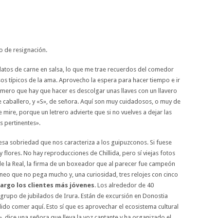
o de resignación.
latos de carne en salsa, lo que me trae recuerdos del comedor
isos típicos de la ama. Aprovecho la espera para hacer tiempo e ir
rimero que hay que hacer es descolgar unas llaves con un llavero
caballero, y «S», de señora. Aquí son muy cuidadosos, o muy de
 mire, porque un letrero advierte que si no vuelves a dejar las
s pertinentes».
esa sobriedad que nos caracteriza a los guipuzconos. Si fuese
y flores. No hay reproducciones de Chillida, pero sí viejas fotos
de la Real, la firma de un boxeador que al parecer fue campeón
eo que no pega mucho y, una curiosidad, tres relojes con cinco
argo los clientes más jóvenes
. Los alrededor de 40
rupo de jubilados de Irura. Están de excursión en Donostia
do comer aquí. Esto sí que es aprovechar el ecosistema cultural
 dice una señora que lleva la voz cantante y ha organizado el