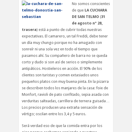
No somos conscientes
de que
LA CUCHARA
DE SAN TELMO
(
31
de agosto nº 28,
trasera
) está a punto de cubrir todas nuestras
expectativas. El camarero, un tal Freddi, debe tener
un día muy chungo porque no ha amagado con
sonreír ni una sola vez en todo el tiempo que
pasamos ahí. Su compañero de barra no se queda
corto y dudo si son así de serios o simplemente
antipáticos. Hostieleros en acción. El 90% de los
clientes son turistas y comen extasiados unos
pequeños platos con muy buena pinta. En la pizarra
se describen todos los manjares de la casa: foie de
Monfort, ravioli de pato confitado, sepia asada con
verduritas salteadas, carrillera de ternera guisada…
Los precios producen una extraña sensación de
vértigo; oscilan entre los 3,4 y 5 euros.
Será verdad eso de que la comida entra por los