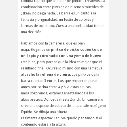
comida rápida que a un bar de pintxos creativos. La
combinación entre pintxos de diseño y muebles de
¿Ikea? no pega nada. La barra es un canto a la
fantasía y originalidad, un festín de colores y
formas de todo tipo. Cuesta una barbaridad tomar
una decisión.
Hablamos con la camarera, que es bien
maja. Elegimos un
pintxo de pisto cubierto de
un áspic y coronado con una yema de huevo
.
Está bien, pero parece que la idea es mejor que el
resultado final. Ocurre lo mismo con una llamativa
alcachofa rellena de vieira
. Los pintxos de la
barra cuestan 3 euros. Los que requieren pasar
antes por cocina entre 4 y 5. A estas alturas,
nada sorprende; estamos anestesiados a los
altos precios. Donostia meets Zurich. Un camarero
sirve una especie de cubeta de la que sale nitrógeno
líquido. Se dibuja una silueta
realmente espectacular. Me quedo pensando si el
contenido estará a la altura.