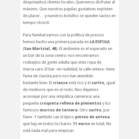
despistados) clientes locales. Queremos disfrutar al
máximo. Que nuestras papilas gustativas exploten
de placer… y nuestros bolsillos se queden vacíos en
tiempo récord.
Para familiarizarnos con la política de precios
hemos hecho una primera parada en
LA ESPIGA
(
San Martzial, 48
). El ambiente es el esperado en
un bar de la zona centro: nos encontramos
rodeados de gente adulta que viste ropa de
marca cara. El bar -en realidad, la calle entera- tiene
fama de clasista pero nos han atendido
bastante bien. El
crianza
está rico y el
zurito,
igual
de mediocre que en el resto. Nos dejamos
aconsejar por una simpática camarera: una
pequeña
croqueta rellena de pimientos
y los
famosos
morros de ternera
. Otro
zurito
, por
favor. Y también cae el típico
pintxo de antxoa
que hay en todos los bares.
11 euros
en total. No
está nada mal para empezar.