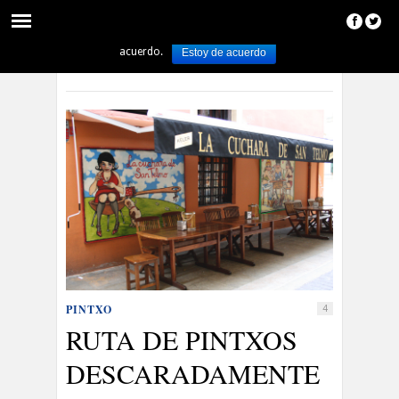
Utilizamos cookies para asegurar que damos la mejor experiencia al usuario
en nuestro sitio web. Si continúa utilizando este sitio asumiremos que está de
acuerdo.
Estoy de acuerdo
Español
Euskara
PINTXO
4
RUTA DE PINTXOS
DESCARADAMENTE