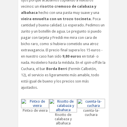
ojos porque acabamos copiando a nuestros
vecinos: un
risotto cremoso de calabaza y
albahaca
hecho con una pasta muy suave y una
vieira envuelta con un trozo tocineta.
Poca
cantidad y buena calidad. Lo esperado. Pedimos un
zurito y un botellín de agua. Le pregunto si puedo
pagar con tarjeta y Freddi me mira con cara de
bicho raro, como si hubiera cometido una atroz
extravagancia. El precio final supera los 15 euros -
en nuestro caso han sido
9,80 euros
en total- o
nada. Hostielero hasta la médula. En el
spin-off
de la
Cuchara, el bar
Borda Berri
(Fermín Calbetón,
12), el servicio es ligeramente más amable, todo
está igual de bueno y los precios son más
ajustados.
Pintxo de vieira
cuenta-la-
Risotto de
cuchara
calabaza y
albahaca