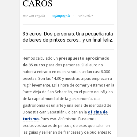
CAROS
·
Por
Jon Pagola
@jonpagola
14/02/2015
35 euros. Dos personas. Una pequeña ruta
de bares de pintxos caros... y un final feliz.
Hemos calculado un
presupuesto aproximado
de 35 euros
para dos personas. Si el euro no
hubiera entrado en nuestra vidas serían casi 6.000
pesetas. Son las 14:30 y nuestras tripas empiezan a
rugir levemente. Es la hora de comer y estamos en la
Parte Vieja de San Sebastián, en el punto neurálgico
de la capital mundial de la gastronomía. «La
gastronomía es un arte y una seña de identidad de
Donostia-San Sebastián», dicen en la
oficina de
turismo
. Pues eso. Ahí mismo. Buscamos
exclusivos bares de pintxos, de esos que salen en
las guías y se llenan de franceses y de pudientes (o