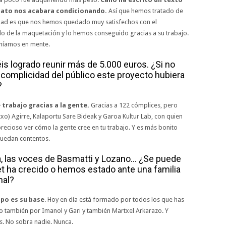
mato nos acabara condicionando.
Así que hemos tratado de
dad es que nos hemos quedado muy satisfechos con el
o de la maquetación y lo hemos conseguido gracias a su trabajo.
eníamos en mente.
is logrado reunir más de 5.000 euros. ¿Si no
y complicidad del público este proyecto hubiera
?
trabajo gracias a la gente.
Gracias a 122 cómplices, pero
xo) Agirre, Kalaportu Sare Bideak y Garoa Kultur Lab, con quien
precioso ver cómo la gente cree en tu trabajo. Y es más bonito
quedan contentos.
, las voces de Basmatti y Lozano… ¿Se puede
pet ha crecido o hemos estado ante una familia
nal?
ipo es su base
. Hoy en día está formado por todos los que has
ro también por Imanol y Gari y también Martxel Arkarazo. Y
. No sobra nadie. Nunca.