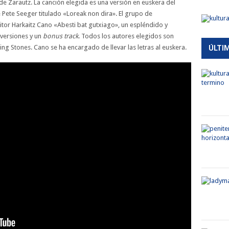
e Zarautz. La canción elegida es una versión en euskera del
Pete Seeger titulado «Loreak non dira». El grupo de
ritor Harkaitz Cano «Abesti bat gutxiago», un espléndido y
versiones y un
bonus track
. Todos los autores elegidos son
ng Stones. Cano se ha encargado de llevar las letras al euskera.
ÚLTI