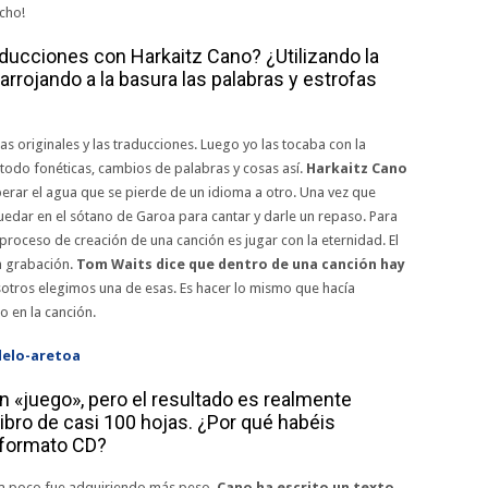
ucho!
ducciones con Harkaitz Cano? ¿Utilizando la
rrojando a la basura las palabras y estrofas
s originales y las traducciones. Luego yo las tocaba con la
todo fonéticas, cambios de palabras y cosas así.
Harkaitz Cano
rar el agua que se pierde de un idioma a otro. Una vez que
edar en el sótano de Garoa para cantar y darle un repaso. Para
l proceso de creación de una canción es jugar con la eternidad. El
a grabación.
Tom Waits dice que dentro de una canción hay
otros elegimos una de esas. Es hacer lo mismo que hacía
o en la canción.
«juego», pero el resultado es realmente
libro de casi 100 hojas. ¿Por qué habéis
o formato CD?
a poco fue adquiriendo más peso.
Cano ha escrito un texto