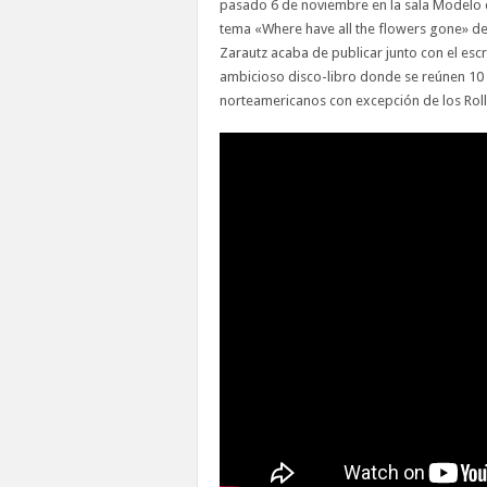
pasado 6 de noviembre en la sala Modelo d
tema «Where have all the flowers gone» de 
Zarautz acaba de publicar junto con el esc
ambicioso disco-libro donde se reúnen 10 
norteamericanos con excepción de los Rolli