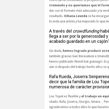
tremendo y no queríamos que el for
dar con el formato más adecuado y la ver
resultado.
Oihana Leunda
se ha encargad
Es toda una artista y ha mejorado lo que t
A través del
crowdfunding
habé
llega a ser por la generosidad 
acabado guardado en un cajón
Sin duda,
hemos logrado producir este 
también gracias Gari Berasaluze e Imanol(t
hemos publicado ‘Abesti bat gutxiago’. Es 
aún si después del trabajo hecho ellos se 
Rafa Rueda, Joserra Senperena
decir que la familia de Lou To
numerosa de carácter provisio
Lou Topet es flexible y
el trabajo en equ
citado. Rafa, Joserra, Giorgio, Ainara… Pe
agradecemos a todos ellos lo que hacemos