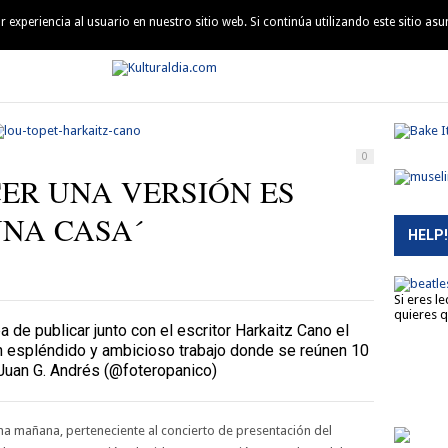
experiencia al usuario en nuestro sitio web. Si continúa utilizando este sitio a
QUIÉN ES QUIÉN
AGENDA
MÚSICA
PELÍCULAS
LEC
0
CER UNA VERSIÓN ES
NA CASA´
HELP!
Si eres l
quieres q
 de publicar junto con el escritor Harkaitz Cano el
 Un espléndido y ambicioso trabajo donde se reúnen 10
 Juan G. Andrés (@foteropanico)
a mañana, perteneciente al concierto de presentación del