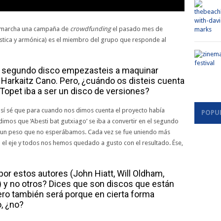
en marcha una campaña de
crowdfunding
el pasado mes de
ústica y armónica) es el miembro del grupo que responde al
l segundo disco empezasteis a maquinar
Harkaitz Cano. Pero, ¿cuándo os disteis cuenta
 Topet iba a ser un disco de versiones?
í sé que para cuando nos dimos cuenta el proyecto había
POPU
mos que ‘Abesti bat gutxiago’ se iba a convertir en el segundo
ió un peso que no esperábamos. Cada vez se fue uniendo más
 el eje y todos nos hemos quedado a gusto con el resultado. Ése,
or estos autores (John Hiatt, Will Oldham,
) y no otros? Dices que son discos que están
pero también será porque en cierta forma
o, ¿no?