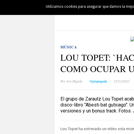
Utilizamos cookies para asegurar que damos la mejor 
AUSKALO
DENBORAPASA
PINTXO
MÚSICA
LOU TOPET: `HA
COMO OCUPAR U
·
Por
Jon Pagola
@jonpagola
23/11/2015
El grupo de Zarautz Lou Topet acaba
disco-libro "Abesti bat gutxiago".
versiones y un bonus track. Fotos:
Lou Topet ha estrenado un vídeo esta mism