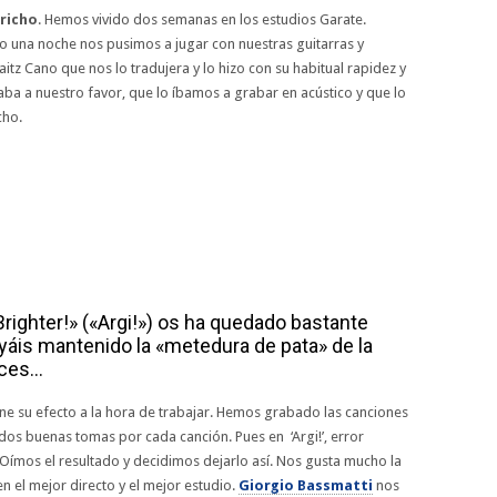
richo
. Hemos vivido dos semanas en los estudios Garate.
o una noche nos pusimos a jugar con nuestras guitarras y
tz Cano que nos lo tradujera y lo hizo con su habitual rapidez y
gaba a nuestro favor, que lo íbamos a grabar en acústico y que lo
cho.
ghter!» («Argi!») os ha quedado bastante
yáis mantenido la «metedura de pata» de la
eces…
ne su efecto a la hora de trabajar. Hemos grabado las canciones
os buenas tomas por cada canción. Pues en ‘Argi!’, error
ímos el resultado y decidimos dejarlo así. Nos gusta mucho la
n el mejor directo y el mejor estudio.
Giorgio Bassmatti
nos