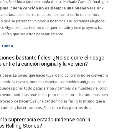
ión. En el libro también habla de eso Harkaitz Cano. Al final, ¿no
¿Una buena canción no es siempre una buena versión?
anterías. Los músicos que nos han hecho ser lo que somos,
o que se parezcan un poco a nosotros. De los temas elegidos
o. Algunos hacía tiempo que querían salir y este proyecto ha
. Tenían que ser estos necesariamente.
iones bastante fieles. ¿No se corre el riesgo
entre la canción original y la versión?
a casa
. La tienes que hacer tuya, de lo contrario no se convertirá
 cuando la revives, puedes respetar los muebles antiguos, dejar
 puedes poner todo patas arriba y cambiar de muebles y el color
s hemos sido bastante fieles pero que en otras ha sido más bien
 proceso de hacer tuya una canción no es fácil y lo mismo que a
r caótico y hacer cambios. En el disco hay para los dos.
r la supremacía estadounidense con la
los Rolling Stones?