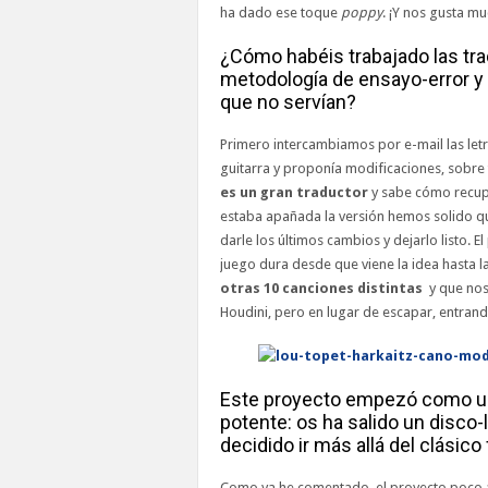
ha dado ese toque
poppy
. ¡Y nos gusta m
¿Cómo habéis trabajado las tra
metodología de ensayo-error y a
que no servían?
Primero intercambiamos por e-mail las letra
guitarra y proponía modificaciones, sobre 
es un gran traductor
y sabe cómo recupe
estaba apañada la versión hemos solido qu
darle los últimos cambios y dejarlo listo. E
juego dura desde que viene la idea hasta l
otras 10 canciones distintas
y que nos
Houdini, pero en lugar de escapar, entrand
Este proyecto empezó como un 
potente: os ha salido un disco-
decidido ir más allá del clásic
Como ya he comentado, el proyecto poco 