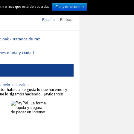
sumiremos que está de acuerdo.
Estoy de acuerdo
TURA
ARTE
DSS 2016
Español
Euskara
ector habitual, te gusta lo que hacemos y
ue lo sigamos haciendo... ¡ayúdanos!