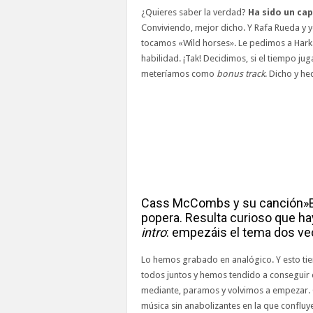
¿Quieres saber la verdad?
Ha sido un cap
Conviviendo, mejor dicho. Y Rafa Rueda y y
tocamos «Wild horses». Le pedimos a Harkai
habilidad. ¡Tak! Decidimos, si el tiempo ju
meteríamos como
bonus track
. Dicho y he
Cass McCombs y su canción»Bri
popera. Resulta curioso que ha
intro
: empezáis el tema dos v
Lo hemos grabado en analógico. Y esto tie
todos juntos y hemos tendido a conseguir d
mediante, paramos y volvimos a empezar. O
música sin anabolizantes en la que confluye