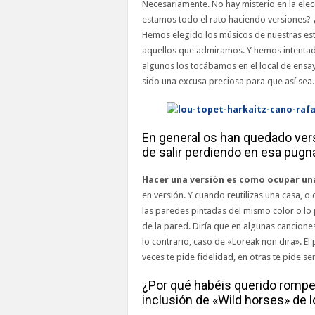
Necesariamente. No hay misterio en la elecc
estamos todo el rato haciendo versiones?
Hemos elegido los músicos de nuestras est
aquellos que admiramos. Y hemos intentad
algunos los tocábamos en el local de ensay
sido una excusa preciosa para que así sea
En general os han quedado vers
de salir perdiendo en esa pugna 
Hacer una versión es como ocupar un
en versión. Y cuando reutilizas una casa, o
las paredes pintadas del mismo color o lo
de la pared. Diría que en algunas cancione
lo contrario, caso de «Loreak non dira». El
veces te pide fidelidad, en otras te pide se
¿Por qué habéis querido rompe
inclusión de «Wild horses» de 