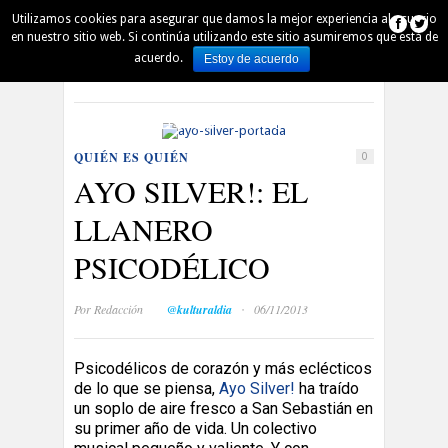
Utilizamos cookies para asegurar que damos la mejor experiencia al usuario
AUSKALO
DENBORAPASA
PINTXO
en nuestro sitio web. Si continúa utilizando este sitio asumiremos que está de
acuerdo.
Estoy de acuerdo
Español
Euskara
QUIÉN ES QUIÉN
AGENDA
MÚSICA
PELÍCULAS
LECTURA
ARTE
DSS 2016
QUIÉN ES QUIÉN
0
AYO SILVER!: EL
LLANERO
PSICODÉLICO
·
Por
Redacción
@kulturaldia
06/11/2013
Psicodélicos de corazón y más eclécticos
de lo que se piensa,
Ayo Silver!
ha traído
un soplo de aire fresco a San Sebastián en
su primer año de vida. Un colectivo