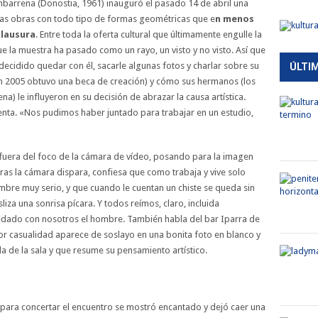
barrena (Donostia, 1961) inauguró el pasado 14 de abril una
as obras con todo tipo de formas geométricas que e
n menos
clausura
. Entre toda la oferta cultural que últimamente engulle la
 la muestra ha pasado como un rayo, un visto y no visto. Así que
cidido quedar con él, sacarle algunas fotos y charlar sobre su
ÚLTI
(en 2005 obtuvo una beca de creación) y cómo sus hermanos (los
na) le influyeron en su decisión de abrazar la causa artística.
nta. «Nos pudimos haber juntado para trabajar en un estudio,
uera del foco de la cámara de vídeo, posando para la imagen
ras la cámara dispara, confiesa que como trabaja y vive solo
mbre muy serio, y que cuando le cuentan un chiste se queda sin
iza una sonrisa pícara. Y todos reímos, claro, incluida
uedado con nosotros el hombre. También habla del bar Iparra de
por casualidad aparece de soslayo en una bonita foto en blanco y
ada de la sala y que resume su pensamiento artístico.
para concertar el encuentro se mostró encantado y dejó caer una