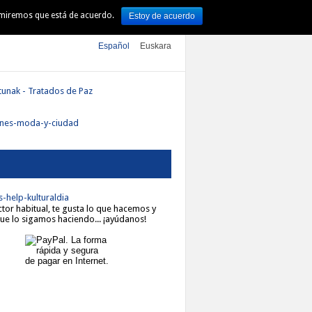
sumiremos que está de acuerdo.
Estoy de acuerdo
TURA
ARTE
DSS 2016
Español
Euskara
ector habitual, te gusta lo que hacemos y
ue lo sigamos haciendo... ¡ayúdanos!