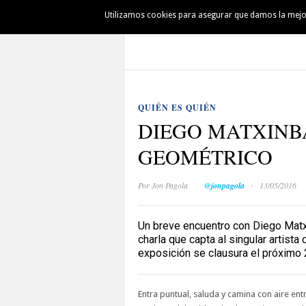
Utilizamos cookies para asegurar que damos la mejor 
AUSKALO
DENBORAPASA
PINTXO
QUIÉN ES QUIÉN
DIEGO MATXINB
GEOMÉTRICO
·
Por
Jon Pagola
@jonpagola
13/05/2016
Un breve encuentro con Diego Matxi
charla que capta al singular artist
exposición se clausura el próximo 
Entra puntual, saluda y camina con aire en