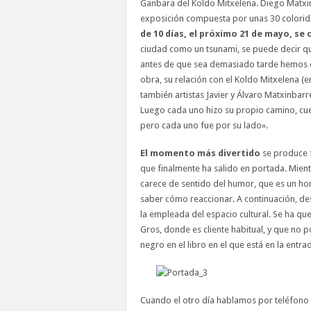
Ganbara del Koldo Mitxelena. Diego Matxin
exposición compuesta por unas 30 colorid
de 10 días, el próximo 21 de mayo, se 
ciudad como un tsunami, se puede decir que
antes de que sea demasiado tarde hemos de
obra, su relación con el Koldo Mitxelena 
también artistas Javier y Álvaro Matxinbarre
Luego cada uno hizo su propio camino, cue
pero cada uno fue por su lado».
El momento más divertido
se produce f
que finalmente ha salido en portada. Mient
carece de sentido del humor, que es un ho
saber cómo reaccionar. A continuación, desl
la empleada del espacio cultural. Se ha q
Gros, donde es cliente habitual, y que no 
negro en el libro en el que está en la entr
Cuando el otro día hablamos por teléfono 