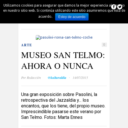
Utilizamos cookies para asegurar que damos la mejor experiencia al usuario
AUSKALO
DENBORAPASA
PINTXO
en nuestro sitio web. Si continúa utilizando este sitio asumiremos que está de
acuerdo.
Estoy de acuerdo
Español
Euskara
QUIÉN ES QUIÉN
AGENDA
MÚSICA
PELÍCULAS
LECTURA
ARTE
DSS 2016
ARTE
0
MUSEO SAN TELMO:
AHORA O NUNCA
·
Por
Redacción
@kulturaldia
14/07/2015
Una gran exposición sobre Pasolini, la
retrospectiva del Jazzaldia y... los
encantos, que los tiene, del propio museo.
Imprescindible pasarse este verano por
San Telmo. Fotos: Marta Ennes