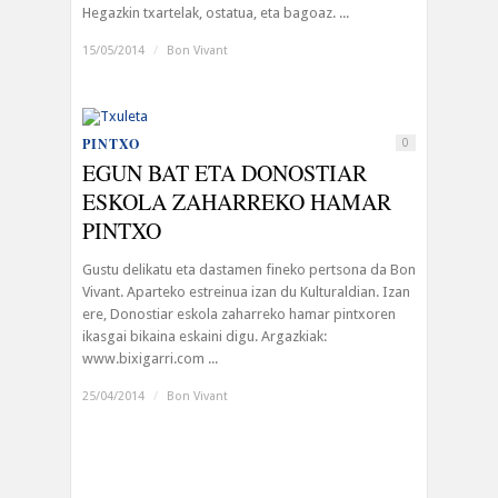
Hegazkin txartelak, ostatua, eta bagoaz. ...
15/05/2014
/
Bon Vivant
PINTXO
0
EGUN BAT ETA DONOSTIAR
ESKOLA ZAHARREKO HAMAR
PINTXO
Gustu delikatu eta dastamen fineko pertsona da Bon
Vivant. Aparteko estreinua izan du Kulturaldian. Izan
ere, Donostiar eskola zaharreko hamar pintxoren
ikasgai bikaina eskaini digu. Argazkiak:
www.bixigarri.com ...
25/04/2014
/
Bon Vivant