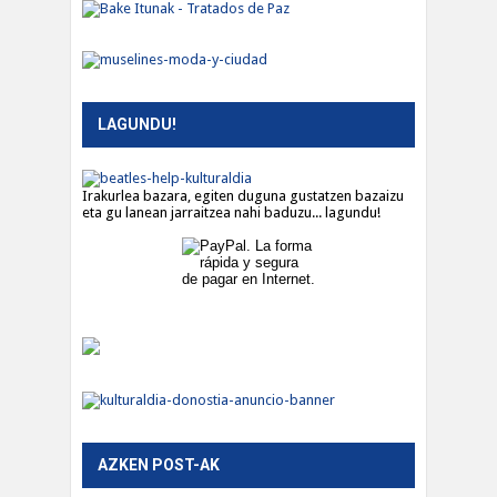
LAGUNDU!
Irakurlea bazara, egiten duguna gustatzen bazaizu
eta gu lanean jarraitzea nahi baduzu... lagundu!
AZKEN POST-AK