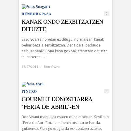
DENBORAPASA
0
KAÑAK ONDO ZERBITZATZEN
DITUZTE
Easo Ederra honetan ez ditugu, normalean, kañak
behar bezala zerbitzatzen. Dena dela, badaude
salbuespenik. Hona kaña goxoak ateratzen dituzten
lau taberna. ...
18/07/2014
/
Bon Vivant
PINTXO
0
GOURMET DONOSTIARRA
‘FERIA DE ABRIL’-EN
Bon Vivant manualak esaten duen moduan: Sevillako
“Feria de Abril” bizitzan behin bisitatu behar da
gutxienez. Plan gozoegia da eskapatzen uzteko.