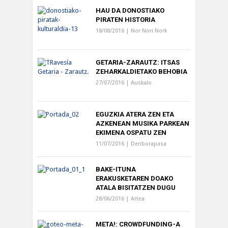
HAU DA DONOSTIAKO
PIRATEN HISTORIA
18/08/2016 |
Nor Nori Nork
GETARIA-ZARAUTZ: ITSAS
ZEHARKALDIETAKO BEHOBIA
27/07/2016 |
Auskalo
EGUZKIA ATERA ZEN ETA
AZKENEAN MUSIKA PARKEAN
EKIMENA OSPATU ZEN
11/07/2016 |
Denborapasa
BAKE-ITUNA
ERAKUSKETAREN DOAKO
ATALA BISITATZEN DUGU
28/06/2016 |
Artea
META!: CROWDFUNDING-A